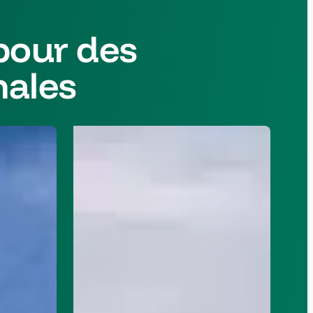
pour des
nales