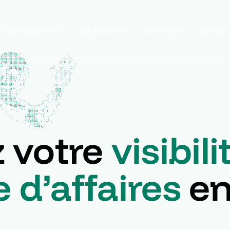
Nos expertises
Vos besoins
Data & IA
L'agence
 votre
visibili
e d’affaires
en