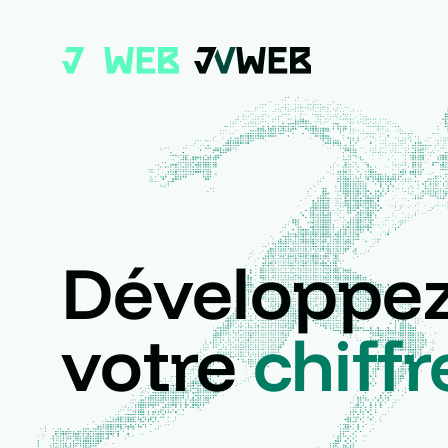
Développez
votre
chiffr