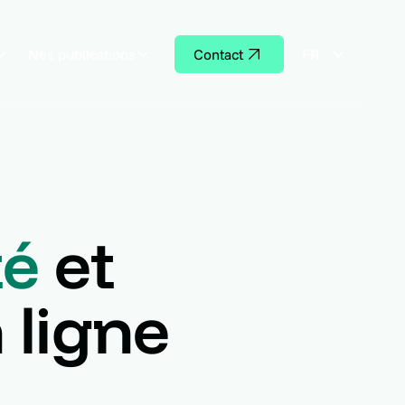
Nos publications
Contact
FR
té
et
 ligne