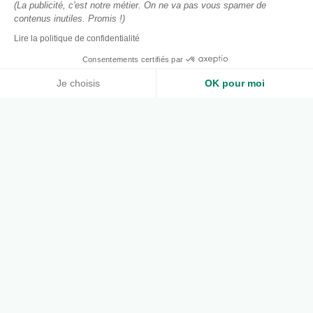
(La publicité, c'est notre métier. On ne va pas vous spamer de
contenus inutiles. Promis !)
Lire la politique de confidentialité
Consentements certifiés par
Je choisis
OK pour moi
Axeptio consent
Plateforme de Gestion du Consentement : Personnalisez vos O
Notre plateforme vous permet d'adapter et de gérer vos paramètr