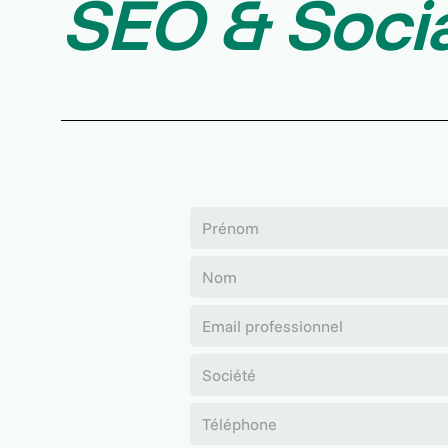
SEO
&
Soci