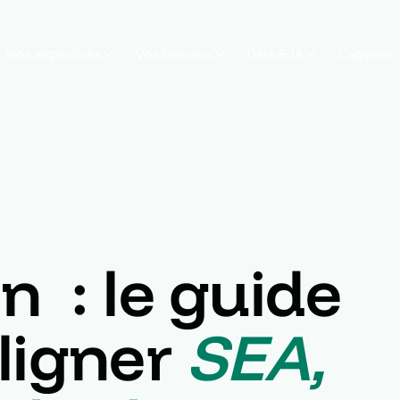
Nos expertises
Vos besoins
Data & IA
L'agence
 : le guide
ligner
SEA,