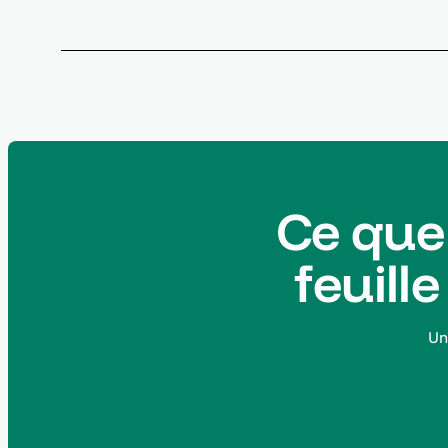
Ce que 
feuill
Un