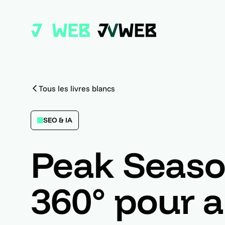
Tous les livres blancs
SEO & IA
Peak Season
360° pour a