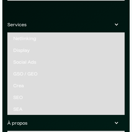
Services
Netlinking
Display
Social Ads
GSO / GEO
Crea
SEO
SEA
À propos