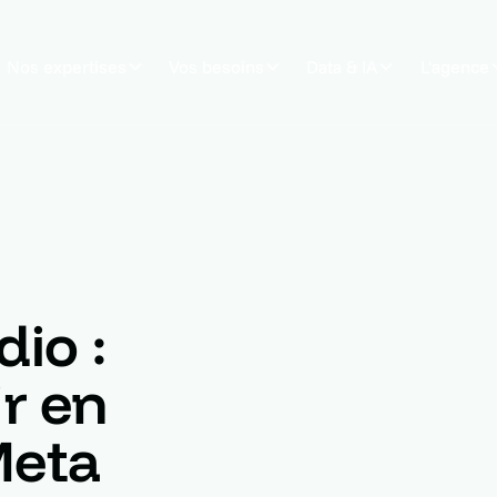
Nos expertises
Vos besoins
Data & IA
L'agence
io :
r en
Meta