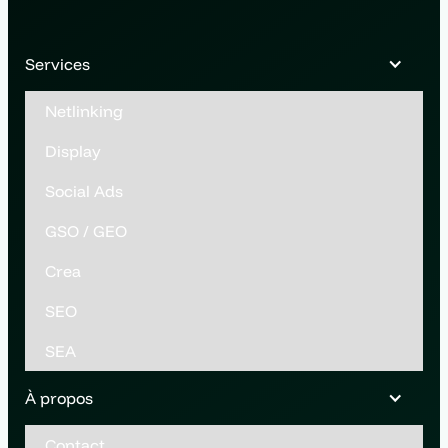
Services
Netlinking
Display
Social Ads
GSO / GEO
Crea
SEO
SEA
À propos
Contact