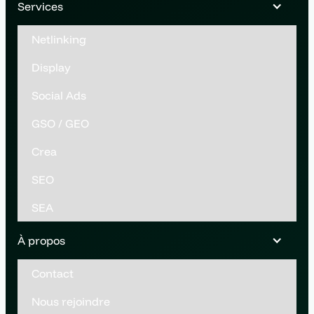
Services
Netlinking
Display
Social Ads
GSO / GEO
Crea
SEO
SEA
À propos
Contact
Nous rejoindre