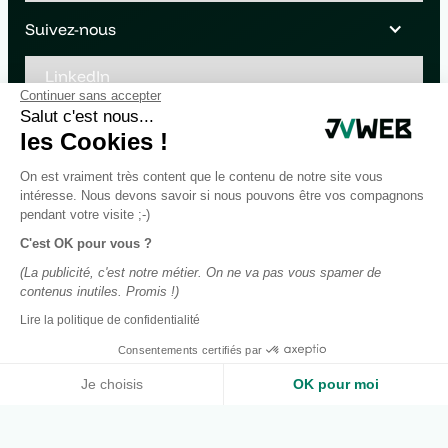
Suivez-nous
LinkedIn
Continuer sans accepter
Youtube
Salut c'est nous...
les Cookies !
On est vraiment très content que le contenu de notre site vous
intéresse. Nous devons savoir si nous pouvons être vos compagnons
pendant votre visite ;-)
C'est OK pour vous ?
(La publicité, c'est notre métier. On ne va pas vous spamer de
contenus inutiles. Promis !)
Lire la politique de confidentialité
Consentements certifiés par
Je choisis
OK pour moi
Axeptio consent
Plateforme de Gestion du Consentement : Personnalisez vos O
Notre plateforme vous permet d'adapter et de gérer vos paramètr