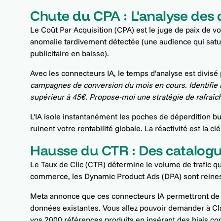
Chute du CPA : L'analyse des 
Le Coût Par Acquisition (CPA) est le juge de paix de 
anomalie tardivement détectée (une audience qui satu
publicitaire en baisse).
Avec les connecteurs IA, le temps d'analyse est divisé
campagnes de conversion du mois en cours. Identifie l
supérieur à 45€. Propose-moi une stratégie de rafraîch
L'IA isole instantanément les poches de déperdition bu
ruinent votre rentabilité globale. La réactivité est la cl
Hausse du CTR : Des catalog
Le Taux de Clic (CTR) détermine le volume de trafic q
commerce, les Dynamic Product Ads (DPA) sont reines, 
Meta annonce que ces connecteurs IA permettront de g
données existantes. Vous allez pouvoir demander à Cl
vos 2000 références produits en insérant des biais cogn