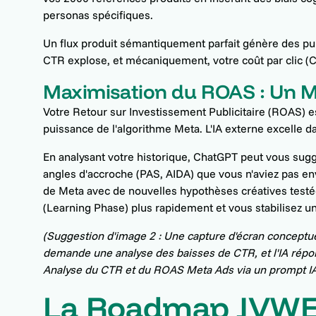
personas spécifiques.
Un flux produit sémantiquement parfait génère des pub
CTR explose, et mécaniquement, votre coût par clic (
Maximisation du ROAS : Un M
Votre Retour sur Investissement Publicitaire (ROAS) est 
puissance de l'algorithme Meta. L'IA externe excelle da
En analysant votre historique, ChatGPT peut vous sug
angles d'accroche (PAS, AIDA) que vous n'aviez pas e
de Meta avec de nouvelles hypothèses créatives test
(Learning Phase) plus rapidement et vous stabilisez u
(Suggestion d'image 2 : Une capture d'écran conceptuel
demande une analyse des baisses de CTR, et l'IA répond
Analyse du CTR et du ROAS Meta Ads via un prompt IA
La Roadmap JVWE