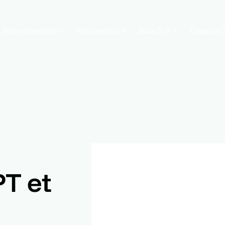
Nos expertises
Vos besoins
Data & IA
L'agence
T et