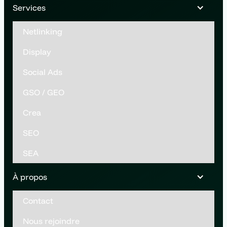
Services
Netlinking
Display
Social Ads
GSO / GEO
Crea
SEO
SEA
À propos
Contact
Nous rejoindre