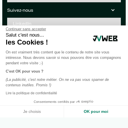
Suivez-nous
LinkedIn
Continuer sans accepter
Youtube
Salut c'est nous...
les Cookies !
On est vraiment très content que le contenu de notre site vous
intéresse. Nous devons savoir si nous pouvons être vos compagnons
pendant votre visite ;-)
C'est OK pour vous ?
(La publicité, c'est notre métier. On ne va pas vous spamer de
contenus inutiles. Promis !)
Lire la politique de confidentialité
Consentements certifiés par
Je choisis
OK pour moi
Axeptio consent
Plateforme de Gestion du Consentement : Personnalisez vos O
Notre plateforme vous permet d'adapter et de gérer vos paramètr