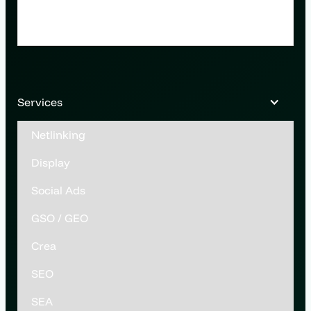
Services
Netlinking
Display
Social Ads
GSO / GEO
Crea
SEO
SEA